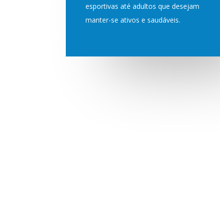
esportivas até adultos que desejam
manter-se ativos e saudáveis.