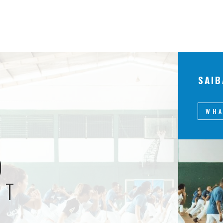
SAIB
WH
O
MT